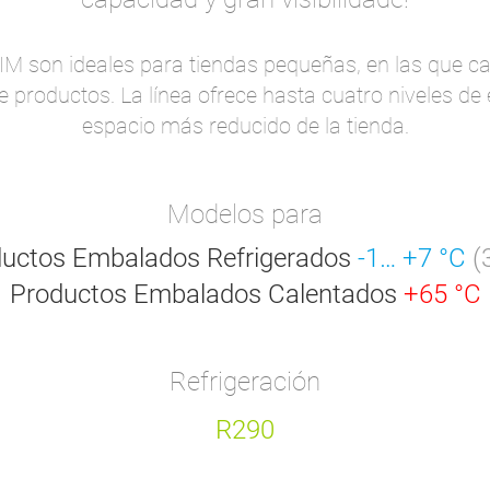
IM son ideales para tiendas pequeñas, en las que 
productos. La línea ofrece hasta cuatro niveles de e
espacio más reducido de la tienda.
Modelos para
uctos Embalados Refrigerados
-1… +7 °C
(
Productos Embalados Calentados
+65 °C
Refrigeración
R290