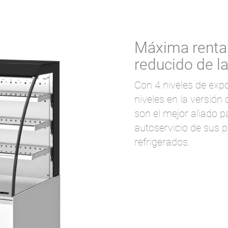
Máxima rentab
reducido de la
Con 4 niveles de expo
niveles en la versión
son el mejor aliado p
autoservicio de sus 
refrigerados.