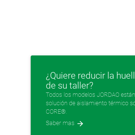
¿Quiere reducir la hue
de su taller?
Todos los modelos JORDAO están 
solución de aislamiento térmico 
CORE®.
Saber mas