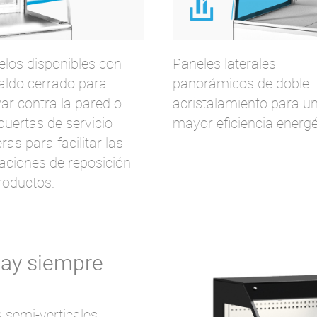
los disponibles con
Paneles laterales
aldo cerrado para
panorámicos de doble
ar contra la pared o
acristalamiento para u
puertas de servicio
mayor eficiencia energé
ras para facilitar las
aciones de reposición
roductos.
way siempre
s semi-verticales