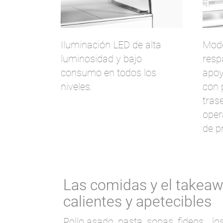
Iluminación LED de alta
Mode
luminosidad y bajo
resp
consumo en todos los
apoy
niveles.
con 
trase
oper
de p
Las comidas y el takea
calientes y apetecibles
Pollo asado, pasta, sopas, fideos... lo