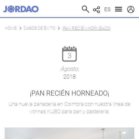
ES
HOME
CASOS DE ÉXITO
¡PAN RECIÉN HORNEADO¡
3
Agosto,
2018
¡PAN RECIÉN HORNEADO¡
Una nueva panadería en Coimbra con nuestra línea de
vitrinas KUBO para pan y pastelería.