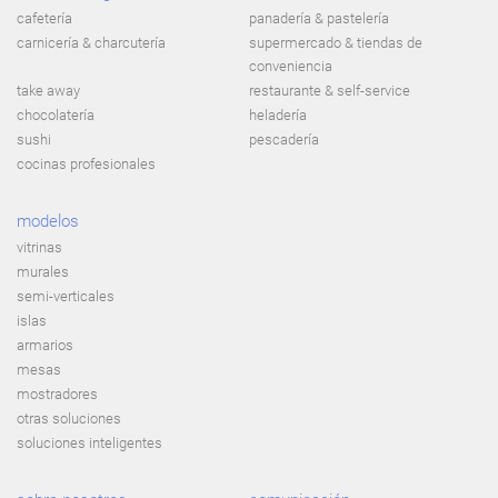
cafetería
panadería & pastelería
carnicería & charcutería
supermercado & tiendas de
conveniencia
take away
restaurante & self-service
chocolatería
heladería
sushi
pescadería
cocinas profesionales
modelos
vitrinas
murales
semi-verticales
islas
armarios
mesas
mostradores
otras soluciones
soluciones inteligentes