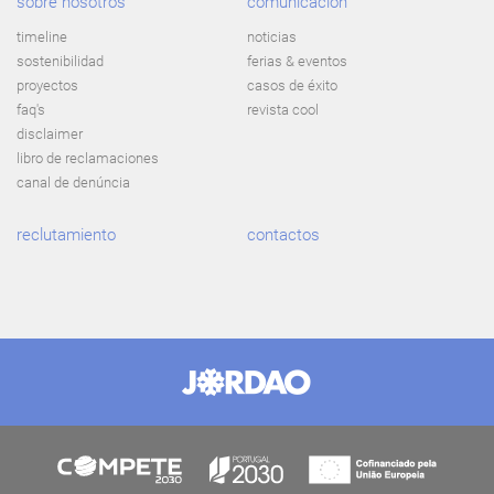
sobre nosotros
comunicación
timeline
noticias
sostenibilidad
ferias & eventos
proyectos
casos de éxito
faq's
revista cool
disclaimer
libro de reclamaciones
canal de denúncia
reclutamiento
contactos