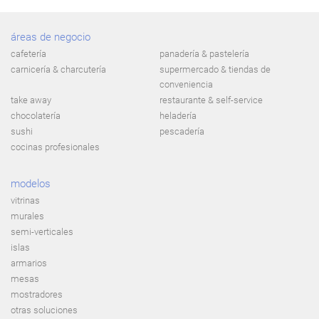
áreas de negocio
cafetería
panadería & pastelería
carnicería & charcutería
supermercado & tiendas de
conveniencia
take away
restaurante & self-service
chocolatería
heladería
sushi
pescadería
cocinas profesionales
modelos
vitrinas
murales
semi-verticales
islas
armarios
mesas
mostradores
otras soluciones