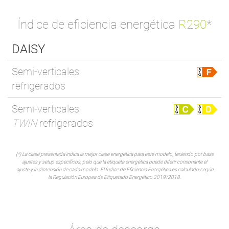
Índice de eficiencia energética
R290
*
DAISY
Semi-verticales
refrigerados
Semi-verticales
TWIN
refrigerados
(*) La clase presentada indica la mejor clase energética para este modelo, teniendo por base
ajustes y setup específicos, pelo que la etiqueta energética puede diferir consonante el
ajuste y la dimensión de cada modelo. El Índice de Eficiencia Energética es calculado según
la Regulación Europea de Etiquetado Energético 2019/2018.