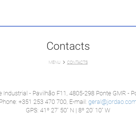
Contacts
MENU
CONTACTS
 Industrial - Pavilhão F11, 4805-298 Ponte GMR - P
Phone: +351 253 470 700, E-mail:
geral@jordao.co
GPS: 41º 27' 50'' N | 8º 20' 10'' W