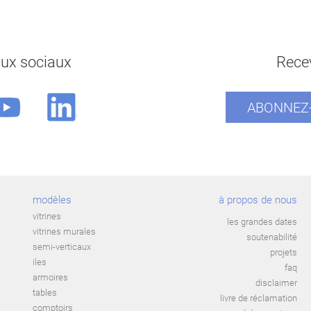
aux sociaux
Recev
ABONNEZ-
modèles
à propos de nous
vitrines
les grandes dates
vitrines murales
soutenabilité
semi-verticaux
projets
iles
faq
armoires
disclaimer
tables
livre de réclamation
comptoirs