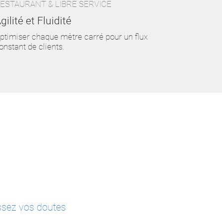
ESTAURANT & LIBRE SERVICE
CAFÉTÉR
gilité et Fluidité
Pauses 
ptimiser chaque mètre carré pour un flux
Des solut
onstant de clients.
forte aff
issez vos doutes