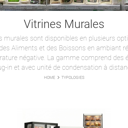
Vitrines Murales
s murales sont disponibles en plusieurs opt
des Aliments et des Boissons en ambiant ré
érature négative. La gamme comprend des 
ug-in et avec unité de condensation à distan
HOME
TYPOLOGIES