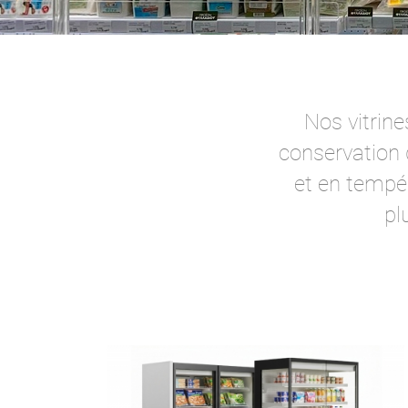
Nos vitrine
conservation 
et en temp
pl