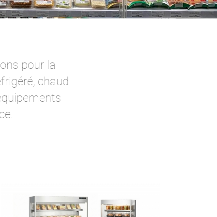
ions pour la
frigéré, chaud
équipements
ce.