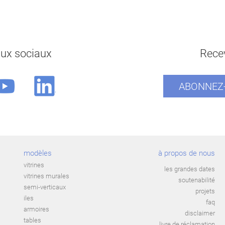
aux sociaux
Recev
ABONNEZ-
modèles
à propos de nous
vitrines
les grandes dates
vitrines murales
soutenabilité
semi-verticaux
projets
iles
faq
armoires
disclaimer
tables
livre de réclamation