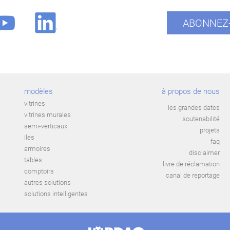
ABONNEZ-
modèles
à propos de nous
vitrines
les grandes dates
vitrines murales
soutenabilité
semi-verticaux
projets
iles
faq
armoires
disclaimer
tables
livre de réclamation
comptoirs
canal de reportage
autres solutions
solutions intelligentes