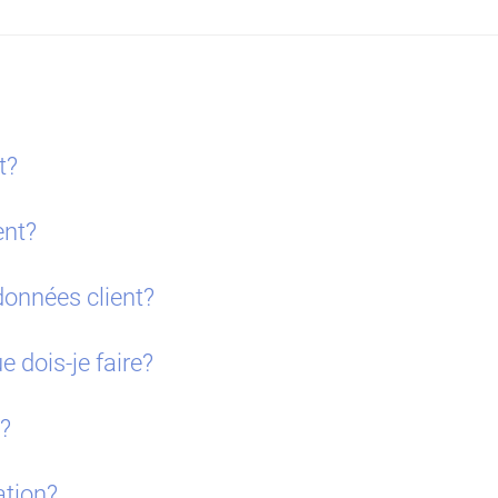
t?
ent?
onnées client?
e dois-je faire?
e?
ation?