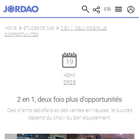
FR
HOME
ÉTUDES DE CAS
2 EN 1, DEUX FOIS PLUS
D'OPPORTUNITÉS
19
Abril,
2023
2 en 1, deux fois plus d'opportunités
Des clients satisfaits et des ventes en hausse, le succès
dépend du choix du bon équipement.