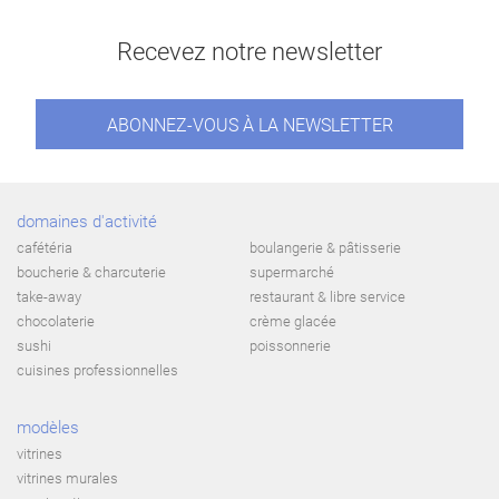
Recevez notre newsletter
ABONNEZ-VOUS À LA NEWSLETTER
domaines d'activité
cafétéria
boulangerie & pâtisserie
boucherie & charcuterie
supermarché
take-away
restaurant & libre service
chocolaterie
crème glacée
sushi
poissonnerie
cuisines professionnelles
modèles
vitrines
vitrines murales