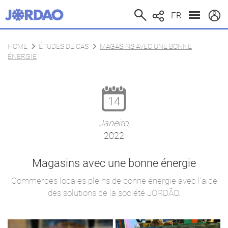
FR
HOME
ÉTUDES DE CAS
MAGASINS AVEC UNE BONNE
ÉNERGIE
14
Janeiro,
2022
Magasins avec une bonne énergie
Commerces locales pleins de bonne énergie avec l'aide
des solutions de la société JORDÃO.