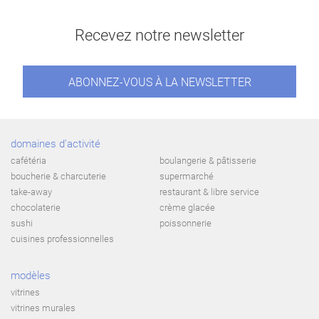
Recevez notre newsletter
ABONNEZ-VOUS À LA NEWSLETTER
domaines d'activité
cafétéria
boulangerie & pâtisserie
boucherie & charcuterie
supermarché
take-away
restaurant & libre service
chocolaterie
crème glacée
sushi
poissonnerie
cuisines professionnelles
modèles
vitrines
vitrines murales