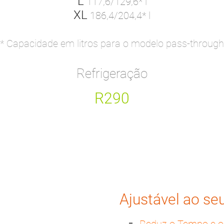
L
117,6/129,6* l
XL
186,4/204,4* l
* Capacidade em litros para o modelo pass-through
Refrigeração
R290
Ajustável ao se