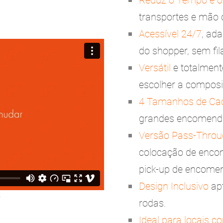
Reduz o Tempo e o
transportes e mão 
Acessível
24/7
, ad
do shopper, sem fil
Versátil
e totalmen
escolher a compos
4 Tamanhos de Cac
grandes encomend
Versão Pass-Thro
colocação de enco
pick-up de encome
Design Inclusivo
apt
rodas.
Ideal para locais c