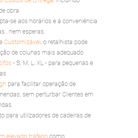
s Custos de Entrega
,
incluindo
de obra
apta-se aos horários e à conveniência
as , nem esperas.
te
Customizável
, o retalhista pode
ição de colunas mais adequado
ifos
- S, M, L, XL - para pequenas e
as
ugh
para facilitar operação de
mendas, sem perturbar Clientes em
ndas.
o para utilizadores de cadeiras de
om elevado tráfego
como