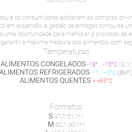
 e os consumidores adotaram as compras on-line
o em expansão, a gestão de entregas tornou-se um p
 são uma oportunidade para melhorar o processo de
garantir a máxima frescura dos alimentos, com seg
Temperaturas
ALIMENTOS CONGELADOS
-18°… -15°C
(3L1)
ALIMENTOS REFRIGERADOS
-1°… +5°C
(3M1
ALIMENTOS QUENTES
> +65°C
Formatos
S
47,7/51,7* l
M
82,1/90,1* l