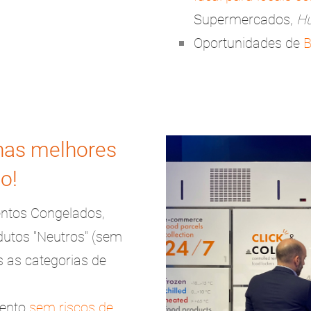
Supermercados,
H
Oportunidades de
B
nas melhores
o!
entos Congelados,
dutos "Neutros" (sem
s as categorias de
mento
sem riscos de