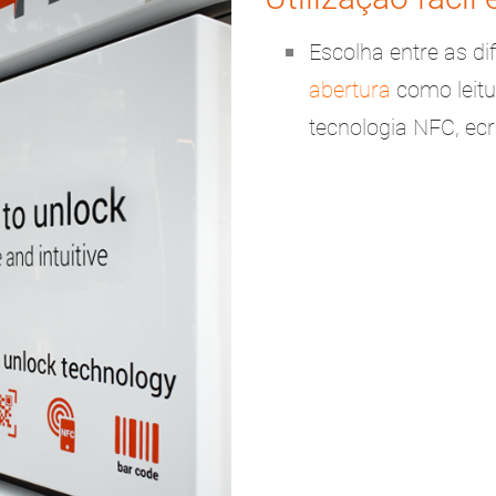
Escolha entre as d
abertura
como leitu
tecnologia NFC, ecrã 