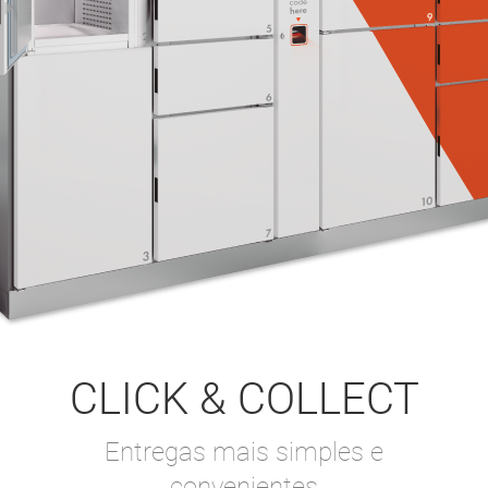
CLICK & COLLECT
Entregas mais simples e
convenientes