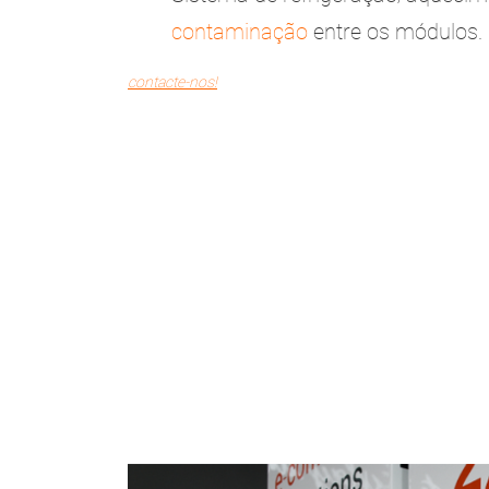
contaminação
entre os módulos.
contacte-nos!