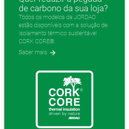
de carbono da sua loja?
Todos os modelos da JORDAO
estão disponíveis com a solução de
isolamento térmico sustentável
CORK CORE®.
Saber mais