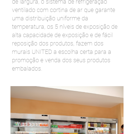
de largura, o sistema de refrigeração
ventilado com cortina de ar que garante
uma distribuição uniforme da
temperatura, os 5 níveis de exposição de
alta capacidade de exposição e de fácil
reposição dos produtos, fazem dos
murais UNITED a escolha certa para a
promoção e venda dos seus produtos
embalados.