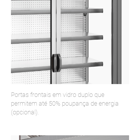
Portas frontais em vidro duplo que
permitem até 50% poupança de energia
(opcional).