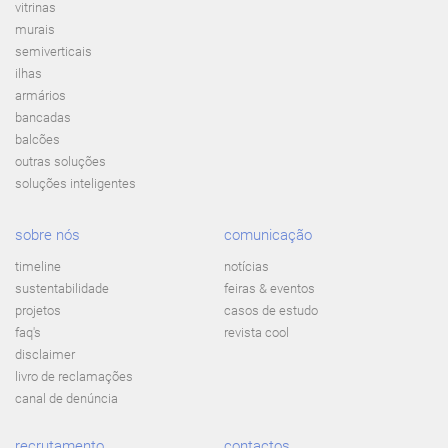
vitrinas
murais
semiverticais
ilhas
armários
bancadas
balcões
outras soluções
soluções inteligentes
sobre nós
comunicação
timeline
notícias
sustentabilidade
feiras & eventos
projetos
casos de estudo
faq's
revista cool
disclaimer
livro de reclamações
canal de denúncia
recrutamento
contactos