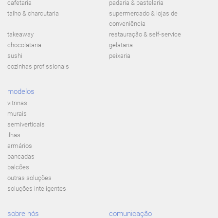
cafetaria
padaria & pastelaria
talho & charcutaria
supermercado & lojas de
conveniência
takeaway
restauração & self-service
chocolataria
gelataria
sushi
peixaria
cozinhas profissionais
modelos
vitrinas
murais
semiverticais
ilhas
armários
bancadas
balcões
outras soluções
soluções inteligentes
sobre nós
comunicação