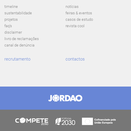
timeline
notícias
sustentabilidade
feiras & eventos
projetos
casos de estudo
faq's
revista cool
disclaimer
livro de reclamações
canal de denúncia
recrutamento
contactos