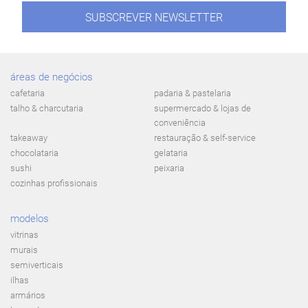
SUBSCREVER NEWSLETTER
áreas de negócios
cafetaria
padaria & pastelaria
talho & charcutaria
supermercado & lojas de
conveniência
takeaway
restauração & self-service
chocolataria
gelataria
sushi
peixaria
cozinhas profissionais
modelos
vitrinas
murais
semiverticais
ilhas
armários