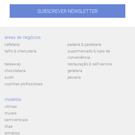
SUBSCREVER NEWSLETTER
áreas de negócios
cafetaria
padaria & pastelaria
talho & charcutaria
supermercado & lojas de
conveniência
takeaway
restauração & self-service
chocolataria
gelataria
sushi
peixaria
cozinhas profissionais
modelos
vitrinas
murais
semiverticais
ilhas
armários