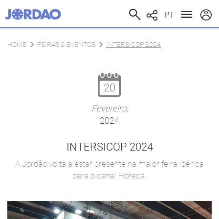
PT
HOME
FEIRAS & EVENTOS
INTERSICOP 2024
20
Fevereiro,
2024
INTERSICOP 2024
A Jordão volta a estar presente na maior feira ibérica
para o canal Horeca.