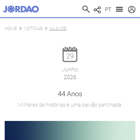
PT
HOME
NOTÍCIAS
44 ANOS
29
Junho,
2026
44 Anos
Milhares de histórias e uma paixão partilhada.