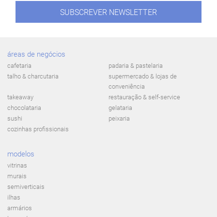
SUBSCREVER NEWSLETTER
áreas de negócios
cafetaria
padaria & pastelaria
talho & charcutaria
supermercado & lojas de
conveniência
takeaway
restauração & self-service
chocolataria
gelataria
sushi
peixaria
cozinhas profissionais
modelos
vitrinas
murais
semiverticais
ilhas
armários