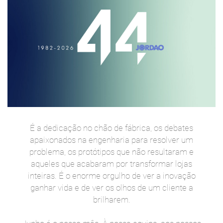
É a dedicação no chão de fábrica, os debates
apaixonados na engenharia para resolver um
problema, os protótipos que não resultaram e
aqueles que acabaram por transformar lojas
inteiras. É o enorme orgulho de ver a inovação
ganhar vida e de ver os olhos de um cliente a
brilharem.