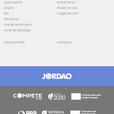
soutenabilité
evènements
projets
études de cas
faq
magazine cool
disclaimer
livre de réclamation
canal de reportage
recrutement
contacts