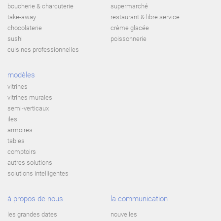
boucherie & charcuterie
supermarché
take-away
restaurant & libre service
chocolaterie
crème glacée
sushi
poissonnerie
cuisines professionnelles
modèles
vitrines
vitrines murales
semi-verticaux
iles
armoires
tables
comptoirs
autres solutions
solutions intelligentes
à propos de nous
la communication
les grandes dates
nouvelles